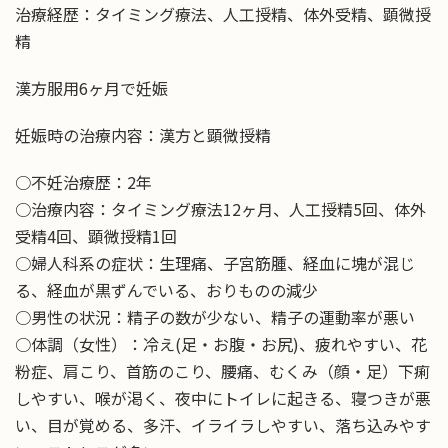
治療経歴：タイミング療法、人工授精、体外受精、顕微授
精
漢方服用6ヶ月で妊娠
妊娠時の治療内容：漢方と顕微授精
○不妊治療歴：2年
○治療内容：タイミング療法12ヶ月、人工授精5回、体外
受精4回、顕微授精1回
○婦人科系の症状：生理痛、子宮筋腫、経血に塊が混じ
る、経血が黒ずんでいる、おりものの減少
○男性の状況：精子の数が少ない、精子の運動率が悪い
○体調（女性）：冷え(足・お腹・お尻)、疲れやすい、花
粉症、肩こり、首筋のこり、腰痛、むくみ（顔・足）下痢
しやすい、喉が渇く、夜中にトイレに起きる、寝つきが悪
い、目が覚める、多汗、イライラしやすい、落ち込みやす