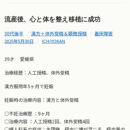
流産後、心と体を整え移植に成功
30代後半
漢方＋体外受精＆顕微授精
着床障害
2025年5月30日
/
ICHIYOKAN
39才 愛媛県
治療経歴：人工授精、体外受精
漢方服用年5ヶ月で妊娠
妊娠時の治療内容：漢方と体外受精
○不妊治療歴 ：9ヶ月
○治療内容 ：人工授精1回、体外受精4回
○婦人科系の症状：生理痛、経血に塊が混じる、経血量の