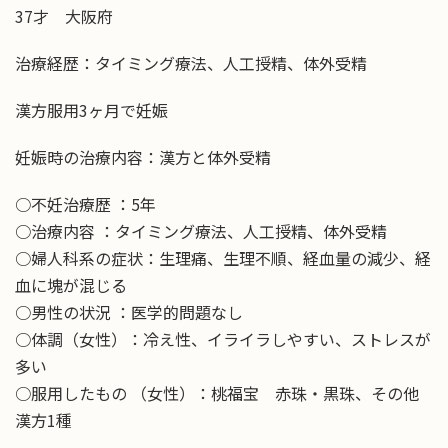
37才 大阪府
治療経歴：タイミング療法、人工授精、体外受精
漢方服用3ヶ月で妊娠
妊娠時の治療内容：漢方と体外受精
○不妊治療歴 ：5年
○治療内容 ：タイミング療法、人工授精、体外受精
○婦人科系の症状：生理痛、生理不順、経血量の減少、経
血に塊が混じる
○男性の状況 ：医学的問題なし
○体調（女性）：冷え性、イライラしやすい、ストレスが
多い
○服用したもの （女性）：桃福宝 赤珠・黒珠、その他
漢方1種