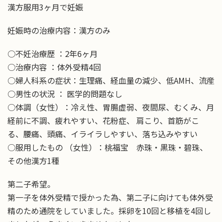
漢方服用3ヶ月で妊娠
妊娠時の治療内容：漢方のみ
○不妊治療歴 ：2年6ヶ月
○治療内容 ：体外受精4回
○婦人科系の症状：生理痛、経血量の減少、低AMH、流産
○男性の状況 ： 医学的問題なし
○体調（女性）：冷え性、胃腸虚弱、夜間尿、むくみ、月
経前に不調、疲れやすい、花粉症、 肩こり、首筋がこ
る、腰痛、頭痛、イライラしやすい、落ち込みやすい
○服用したもの （女性）：桃福宝 赤珠・黒珠・碧珠、
その他漢方1種
第二子希望。
第一子を体外受精で授かった為、第二子に向けても体外受
精のため通院をしていました。採卵を10回と移植を4回し