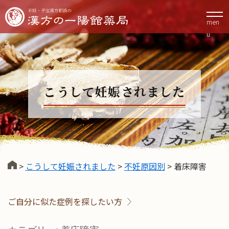
men
u
こうして妊娠されました
>
こうして妊娠されました
>
不妊原因別
>
着床障害
ご自分に似た症例を探したい方