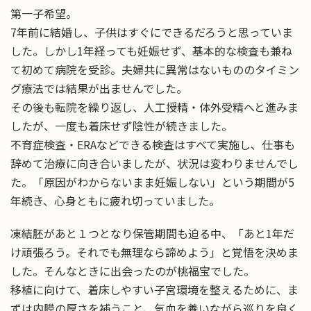
第一子希望。
7年前に結婚し、子供はすぐにできるだろうと思っていま
した。しかし1年経っても妊娠せず、基本的な検査も兼ね
て初めて病院を受診。夫婦共に異常はないもののタイミン
グ療法では結果が出ませんでした。
その後も転院を繰り返し、人工授精・体外受精へと進みま
したが、一度も着床せず陰性が続きました。
不育症検査・ERAなどできる検査はすべて実施し、仕事も
辞めて治療に向き合いましたが、状況は変わりませんでし
た。「原因がわからないまま妊娠しない」という期間が5
年続き、心身ともに疲れ切っていました。
凍結胚があと１つとなり保管期間も迫る中、「あと1年だ
け頑張ろう。それでも無理なら諦めよう」と覚悟を決めま
した。そんなときに出会ったのが桃福宝でした。
移植に向けて、着床しやすい子宮環境を整えるために、ま
ずは内膜の厚さを補うこと、気血を養いながら巡りを良く