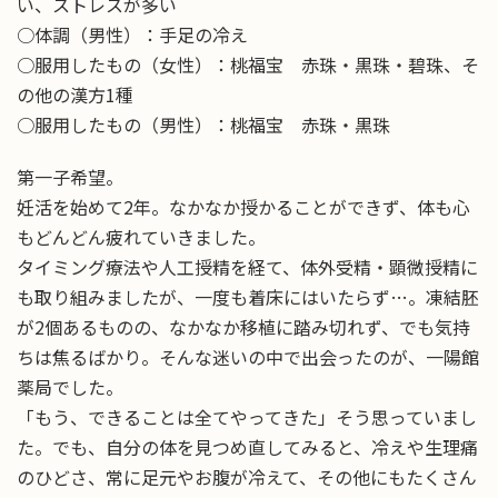
い、ストレスが多い
○体調（男性）：手足の冷え
○服用したもの（女性）：桃福宝 赤珠・黒珠・碧珠、そ
の他の漢方1種
○服用したもの（男性）：桃福宝 赤珠・黒珠
第一子希望。
妊活を始めて2年。なかなか授かることができず、体も心
もどんどん疲れていきました。
タイミング療法や人工授精を経て、体外受精・顕微授精に
も取り組みましたが、一度も着床にはいたらず…。凍結胚
が2個あるものの、なかなか移植に踏み切れず、でも気持
ちは焦るばかり。そんな迷いの中で出会ったのが、一陽館
薬局でした。
「もう、できることは全てやってきた」そう思っていまし
た。でも、自分の体を見つめ直してみると、冷えや生理痛
のひどさ、常に足元やお腹が冷えて、その他にもたくさん