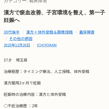
カテゴリー:
着床障害
漢方で瘀血改善、子宮環境を整え、第一子
妊娠へ
30代後半
漢方＋体外受精＆顕微授精
着床障害
その他の原因
2025年12月20日
/
ICHIYOKAN
37才 埼玉県
治療経歴：タイミング療法、人工授精、体外受精
漢方服用2ヶ月で妊娠
妊娠時の治療内容：漢方と体外受精
○不妊治療歴 ：2年