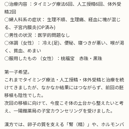
○治療内容 ：タイミング療法6回、人工授精6回、体外受
精2回
○婦人科系の症状： 生理不順、生理痛、経血に塊が混じ
る、子宮内膜炎(OP済み)
○男性の状況 ：医学的問題なし
○体調（女性）： 冷え(足)、便秘、寝つきが悪い、喉が渇
く、貧血、めまい
○服用したもの （女性）：桃福宝 赤珠・黒珠
第一子希望。
これまでタイミング療法・人工授精・体外受精と治療を続
けてきましたが、なかなか結果にはつながらず、前回の胚
移植も陰性でした。
次回の移植に向けて、今度こそ体の土台から整えたいと考
え、一陽館薬局の子宝カウンセリングを受けました。
漢方では、卵子の質を支える「腎（精）」や、ホルモンバ