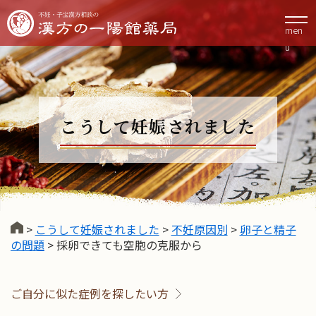
men
u
こうして妊娠されました
>
こうして妊娠されました
>
不妊原因別
>
卵子と精子
の問題
>
採卵できても空胞の克服から
ご自分に似た症例を探したい方