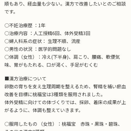
順もあり、経血量も少ない。漢方で改善したいとのご相談
です。
○不妊治療歴 ：1年
○治療内容 ：人工授精6回、体外受精3回
○婦人科系の症状： 生理不順、流産
○男性の状況 ：医学的問題なし
○体調（女性）：冷え(下半身)、肩こり、腰痛、軟便気
味、胃がもたれる、口が渇く、手足がむくむ
■漢方治療について
卵胞の育ちを支え生理周期を整えるため、腎精を補い瘀血
改善を目標に桃福宝は3種類を服用されました。
体外受精に向けての体づくりでは、採卵、着床の成果が上
がるように、体調も整えていきます。
○服用したもの （女性）：桃福宝 赤珠・黒珠・碧珠、