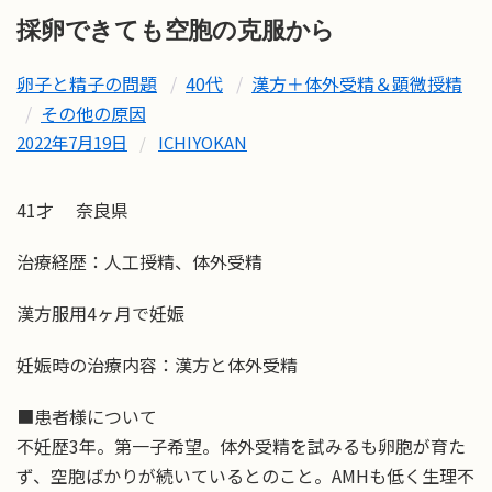
採卵できても空胞の克服から
卵子と精子の問題
40代
漢方＋体外受精＆顕微授精
その他の原因
2022年7月19日
/
ICHIYOKAN
41才 奈良県
治療経歴：人工授精、体外受精
漢方服用4ヶ月で妊娠
妊娠時の治療内容：漢方と体外受精
■患者様について
不妊歴3年。第一子希望。体外受精を試みるも卵胞が育た
ず、空胞ばかりが続いているとのこと。AMHも低く生理不