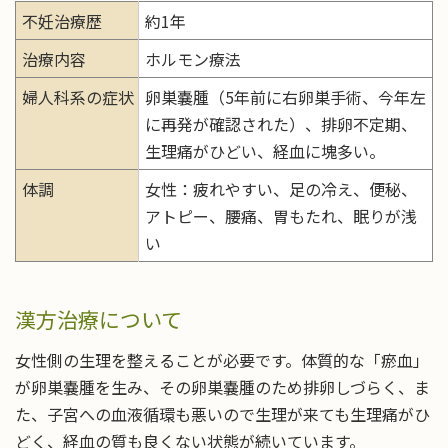
不妊治療歴
約1年
治療内容
ホルモン療法
婦人科系の症状
卵巣嚢腫（5年前に右卵巣手術、今年左
に再発が確認された）、排卵不定期、
生理痛がひどい、経血に塊多い。
体調
女性：疲れやすい、足の冷え、便秘、
アトピー、腰痛、胃もたれ、眠りが浅
い
漢方治療について
女性側の生理を整えることが必要です。体質的な「瘀血」
が卵巣嚢腫を生み、その卵巣嚢腫のため排卵しづらく、ま
た、子宮への血液循環も悪いので生理が来ても生理痛がひ
どく、経血の質も良くない状態が続いています。