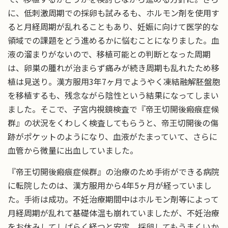
に、低刺激周期での採卵も試みるも、ホルモン剤を使用す
ると月経周期が乱れることもあり、妊娠に向けて医学的な
領域での課題をどう進めるかに悩むことになりました。血
液の溜まりがないので、移植可能との判断となった周期
は、卵巣の腫れが治まらず痛みが続き周期も乱れたため移
植は見送り。漢方服用3年7ヶ月でようやく凍結融解胚盤胞
を移植するも、残念ながら陰性という結果になってしまい
ました。そこで、子宮内視鏡検査で『帝王切開後瘢痕症候
群』の状況をくわしく検査してもらうと、帝王切開後の傷
跡がポケットのようになり、血液がたまっていて、さらに
血管から微量に出血していました。
『帝王切開後瘢痕症候群』の治療のため手術ができる病院
に転院したのは、漢方服用から4年5ヶ月が経っていまし
た。手術は成功。不妊治療期間中はホルモン剤等によって
月経周期が乱れて基礎体温も崩れていましたが、不妊治療
をお休みしてしばらく経つと安定。採卵してもうまくいか