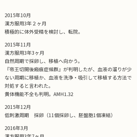
2015年10月
漢方服用3年２ヶ月
積極的に体外受精を検討し、転院。
2015年11月
漢方服用3年3ヶ月
自然周期で採卵し、移植へ向かう。
『帝王切開後瘢痕症候群』が判明したが、血液の溜りが少
ない周期に移植か、血液を洗浄・吸引して移植する方法で
対処すると言われた。
黄体機能不全も判明。AMH1.32
2015年12月
低刺激周期 採卵（11個採卵し、胚盤胞1個凍結）
2016年3月
漢方服用3年7ヶ月