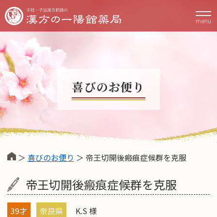
menu
喜びのお便り
＞
喜びのお便り
＞ 帝王切開後瘢痕症候群を克服
帝王切開後瘢痕症候群を克服
39才
奈良県
K.S 様