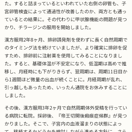
た。すると詰まっているといわれていた右側の卵管も、子
宮卵管検査によって通過性が改善したのか、両方とも通っ
ているとの結果に。その代わりに甲状腺機能の問題が見つ
かり、チラージンの服用を開始しました。
漢方服用2年8ヶ月、排卵誘発剤を使わずに長く自然周期で
のタイミング法を続けていましたが、より確実に排卵を促
すため、排卵前に注射薬を使用してみることになりまし
た。すると、基礎体温が不安定になり、低温期は高めで推
移し、月経時にも下がりきらず、翌周期は、周期11日目か
ら1週間ほど微量の出血が続くことに。月経周期が乱れ、
引っ越しもあったため、いったん通院をお休みすることに
しました。
その後、漢方服用3年2ヶ月で自然周期体外受精を行ってい
る病院に転院。採卵後、『帝王切開後瘢痕症候群』が見つ
かりました。そこで、子宮内の血液溜まりの状態によっ
て、移植するかどうかを検討しながら進める方針に。さら