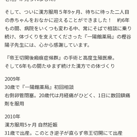
そして、ついに漢方服用５年9ヶ月、待ちに待った二人目
の赤ちゃんをおなかに迎えることができました！ 約6年
もの間、病院をいくつも変わる中、常にそばで相談に乗り
続け、体づくりを支えてくださった『一陽館薬局』の樫谷
陽子先生には、心から感謝しています。
『帝王切開後瘢痕症候群』の手術と高度生殖医療。
そして6年もの間たゆまず続けた漢方での体づくり
2009年
30歳で『一陽館薬局』初回相談
右側卵管閉塞。20歳代は月経痛がひどく、1日に数回鎮痛
剤を服用
2010年
漢方服用5ヶ月 自然妊娠
31歳で出産。このとき逆子が直らず帝王切開にて出産