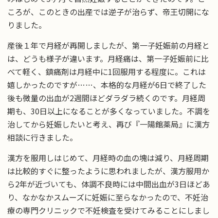
ころが、このときの出産では逆子が治らず、帝王切開にな
りました。
産後１年で月経が再開しましたが、第一子妊娠前の月経と
は、どうも様子が違います。月経痛は、第一子妊娠前に比
べて軽く、鎮痛剤は月経中に1回服用する程度に。これは
嬉しかったのですが……、本格的な月経が6日で終了した
後も微量の出血が2週間ほどダラダラ続くのです。月経周
期も、30日以上になることが多くなっていました。不調を
治してから妊娠したいと考え、再び『一陽館薬局』に漢方
相談に行きました。
漢方を服用しはじめて、月経時の血の塊は減り、月経周期
は比較的すぐに整ったように思われましたが、漢方服用か
ら2年が近づいても、体調不良時には中間出血が3日ほどあ
り、なかなかスムーズに妊娠に至らなかったので、不妊治
療の専門クリニックで不妊検査を受けてみることにしまし